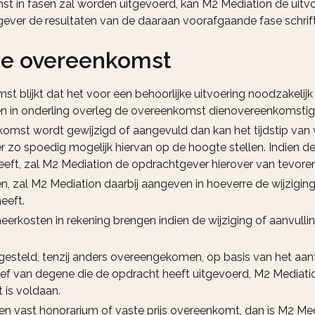
t in fasen zal worden uitgevoerd, kan M2 Mediation de uitvo
ver de resultaten van de daaraan voorafgaande fase schrift
 de overeenkomst
mst blijkt dat het voor een behoorlijke uitvoering noodzakeli
jdig en in onderling overleg de overeenkomst dienovereenkomsti
omst wordt gewijzigd of aangevuld dan kan het tijdstip van 
 zo spoedig mogelijk hiervan op de hoogte stellen. Indien d
eeft, zal M2 Mediation de opdrachtgever hierover van tevoren 
, zal M2 Mediation daarbij aangeven in hoeverre de wijzigin
eeft.
 meerkosten in rekening brengen indien de wijziging of aanvul
esteld, tenzij anders overeengekomen, op basis van het aan
ief van degene die de opdracht heeft uitgevoerd, M2 Mediati
is voldaan.
vast honorarium of vaste prijs overeenkomt, dan is M2 Media