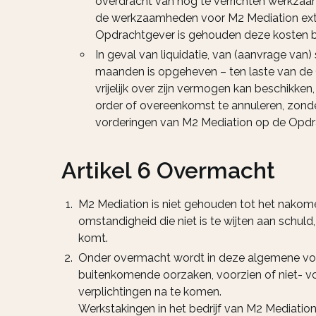
overdracht van nog te verrichten werkzaa
de werkzaamheden voor M2 Mediation extr
Opdrachtgever is gehouden deze kosten bi
In geval van liquidatie, van (aanvrage van)
maanden is opgeheven – ten laste van de
vrijelijk over zijn vermogen kan beschikk
order of overeenkomst te annuleren, zonder
vorderingen van M2 Mediation op de Opdrac
Artikel 6 Overmacht
M2 Mediation is niet gehouden tot het nakome
omstandigheid die niet is te wijten aan schul
komt.
Onder overmacht wordt in deze algemene voor
buitenkomende oorzaken, voorzien of niet- vo
verplichtingen na te komen.
Werkstakingen in het bedrijf van M2 Mediatio