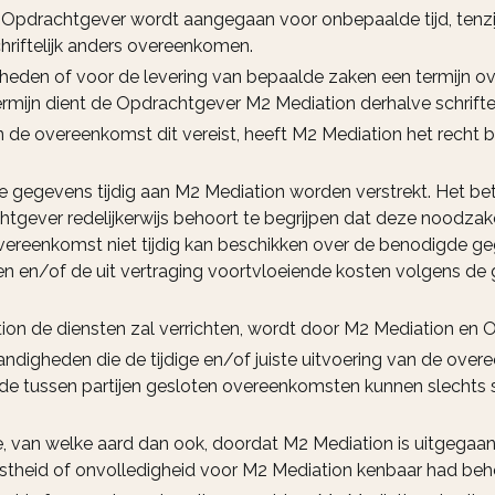
Opdrachtgever wordt aangegaan voor onbepaalde tijd, tenzij
schriftelijk anders overeenkomen.
heden of voor de levering van bepaalde zaken een termijn 
termijn dient de Opdrachtgever M2 Mediation derhalve schrifteli
n de overeenkomst dit vereist, heeft M2 Mediation het recht
le gegevens tijdig aan M2 Mediation worden verstrekt. Het 
htgever redelijkerwijs behoort te begrijpen dat deze noodzake
vereenkomst niet tijdig kan beschikken over de benodigde ge
n en/of de uit vertraging voortvloeiende kosten volgens de g
ion de diensten zal verrichten, wordt door M2 Mediation en 
tandigheden die de tijdige en/of juiste uitvoering van de ov
de tussen partijen gesloten overeenkomsten kunnen slechts s
de, van welke aard dan ook, doordat M2 Mediation is uitgegaa
stheid of onvolledigheid voor M2 Mediation kenbaar had behor