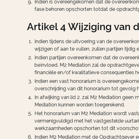
Indien is overeengekomen dat de overeenkoms
fase behoren opschorten totdat de opdrachtge
Artikel 4 Wijziging van
Indien tijdens de uitvoering van de overeenko
wijzigen of aan te vullen, zullen partijen ti
Indien partijen overeenkomen dat de overeenk
beïnvloed. M2 Mediation zal de opdrachtgever
financiële en/of kwalitatieve consequenties h
Indien een vast honorarium is overeengekomen
overschrijding van dit honorarium tot gevolg h
In afwijking van lid 2, zal M2 Mediation geen
Mediation kunnen worden toegerekend.
Het honorarium van M2 Mediation wordt vastg
vermenigvuldigd met het vastgestelde uurtar
werkzaamheden opschorten tot dit voorschot 
Indien M2 Mediation met de Opdrachtgever een 