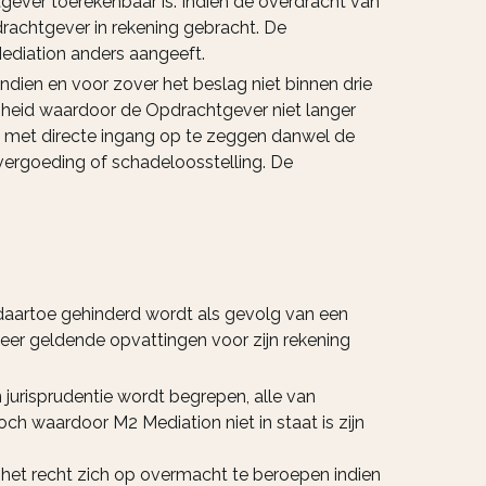
ever toerekenbaar is. Indien de overdracht van
achtgever in rekening gebracht. De
ediation anders aangeeft.
indien en voor zover het beslag niet binnen drie
heid waardoor de Opdrachtgever niet langer
en met directe ingang op te zeggen danwel de
evergoeding of schadeloosstelling. De
 daartoe gehinderd wordt als gevolg van een
rkeer geldende opvattingen voor zijn rekening
urisprudentie wordt begrepen, alle van
h waardoor M2 Mediation niet in staat is zijn
 het recht zich op overmacht te beroepen indien