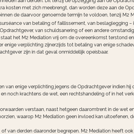
mheden aan derden. Dit tenzij de opzegging aan de Opdrachtg
a kosten met zich meebrengt, dan worden deze aan de Opdr
nnen de daarvoor genoemde termijn te voldoen, tenzij M2 M
 surséance van betaling of faillissement, van beslaglegging – 
 Opdrachtgever, van schuldsanering of een andere omstandig
en, staat het M2 Mediation vrij om de overeenkomst terstond 
 enige verplichting zijnerzijds tot betaling van enige schad
htgever zijn in dat geval onmiddellijk opeisbaar.
n van enige verplichting jegens de Opdrachtgever indien hij
d, en noch krachtens de wet, een rechtshandeling of in het ve
waarden verstaan, naast hetgeen daaromtrent in de wet en j
orzien, waarop M2 Mediation geen invloed kan uitoefenen, doc
n of van derden daaronder begrepen. M2 Mediation heeft ook