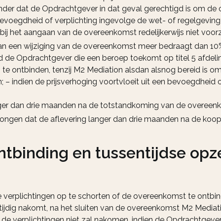
onder dat de Opdrachtgever in dat geval gerechtigd is om de
bevoegdheid of verplichting ingevolge de wet- of regelgeving o
bij het aangaan van de overeenkomst redelijkerwijs niet voor
g van een wijziging van de overeenkomst meer bedraagt dan 10
end de Opdrachtgever die een beroep toekomt op titel 5 afde
g te ontbinden, tenzij M2 Mediation alsdan alsnog bereid is 
 – indien de prijsverhoging voortvloeit uit een bevoegdheid 
anger dan drie maanden na de totstandkoming van de overeenk
 bedongen dat de aflevering langer dan drie maanden na de koop
ontbinding en tussentijdse op
verplichtingen op te schorten of de overeenkomst te ontbin
iet tijdig nakomt, na het sluiten van de overeenkomst M2 Me
e verplichtingen niet zal nakomen, indien de Opdrachtgever 