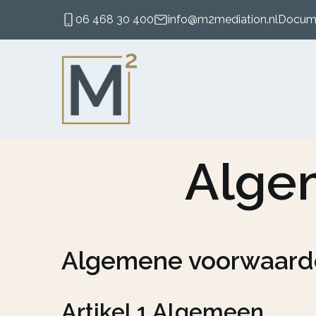
06 468 30 400
info@m2mediation.nl
Docum
Alge
Algemene voorwaard
Artikel 1 Algemeen