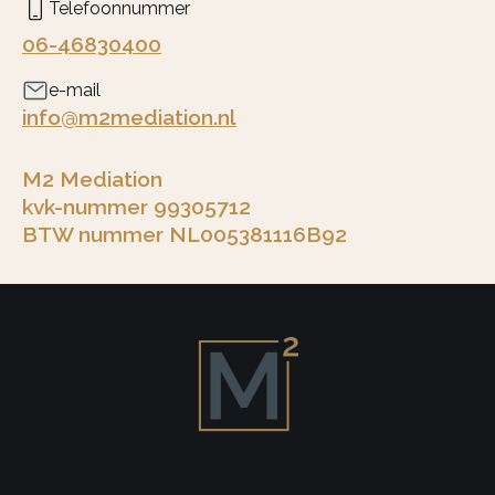
Telefoonnummer
06-46830400
e-mail
info@m2mediation.nl
M2 Mediation
kvk-nummer 99305712
BTW nummer NL005381116B92