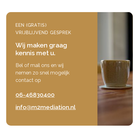
EEN (GRATIS)
VRIJBLIJVEND GESPREK
Wij maken graag
kennis met u.
Bel of mail ons en wij
nemen zo snel mogelijk
contact op
06-46830400
info@m2mediation.nl